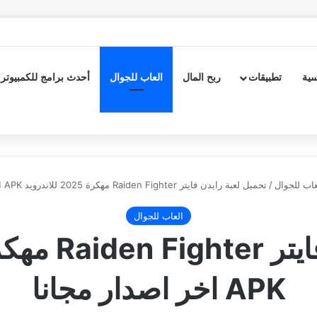
سية
تطبيقات
ربح المال
العاب للجوال
أحدث برامج للكمبيوتر
عاب للجوال
/
تحميل لعبة رايدن فايتر Raiden Fighter مهكرة 2025 للاندرويد APK اخر اصدار مجانا
العاب للجوال
APK اخر اصدار مجانا