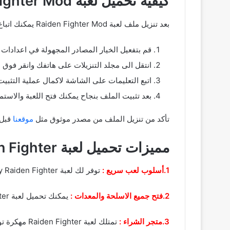
كيفية تحميل لعبة Raiden Fighter Mod من الانترنت
بعد تنزيل ملف لعبة Raiden Fighter Mod يمكنك اتباع الخطوات التالية لتثبيت الملف والبدء في اللعب:
قم بتفعيل الخيار المصادر المجهولة في اعدادات الهاتف للسماح بت
انتقل الى مجلد التنزيلات على هاتفك وانقر فوق ملف APK الذي تم ت
اتبع التعليمات على الشاشة لاكمال عملية التثبيت
بعد تثبيت الملف بنجاح يمكنك فتح اللعبة والاستمت
تأكد من تنزيل الملف من مصدر موثوق مثل
موقعنا
قبل 
مميزات تحميل لعبة Raiden Fighter مهكرة من ميديا فاير
1.أسلوب لعب سريع :
توفر لك لعبة Galaxy Raiden Fighter مهكرة على اليات قتال مكثفة تتطلب سرعة رد الفعل والتركيز.
2.فتح جميع الاسلحة والمعدات :
يمكنك تحميل لعبة Raiden Fighter مهكرة الحصول على جميع الاسلحة المتقدمة منذ البداية و هذا يمنحك تفوقا كبيرا
3.متجر الشراء :
تمتلك لعبة Raiden Fighter مهكرة توفر متجر يمكنك الانتقال اليه والقيام بشراء الحيوانات والطيور والعناصر المتنوعة الخاصة بالزراعة.