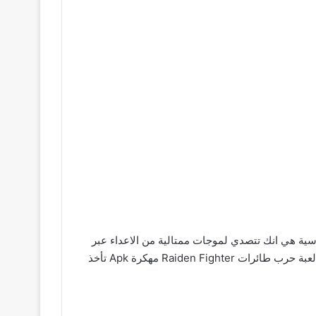
ه الاساسية هي انك تتصدي لموجات ممتالية من الاعداء عبر
الفضاء مستخدما ترسانة من الاسلحة المتنوعة والقابلة للترقية حث ان هذا الالعاب مستوحي من العاب الفراخ القديمة ولكنه في لعبة حرب طائرات Raiden Fighter مهكرة Apk تأخذ