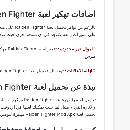
اضافات تهكير لعبة Raiden Fighter من ميديا فاير
بالرغم من ت
علي مميزات رائعة لاتوجد في اي نسخة اخري حيث توفر 
1.اموال غير محدودة :
تتميز 
فلوس.
2.ازالة الاعلانات :
توفر لك تحميل لعبة Raiden Fighter مهكرة الاستمتاع بتجربة اللعب دون اعلانات المزعجة حتي تسمتع بللعبة بشكل كبير.
نبذة عن تحميل لعبة Raiden Fighter مهكرة للاندرويد
تحميل لعبة رايدن
والاثارة التي لا مثيل لها حيث يمكنك لعبها في اي وق
تحميل لعبة Raiden Fighter Mod Apk مهكرة لتوفيرها لتجربة لعب ديناميكية متعددة الاوضاع تضمن للاعبين عدم الشعور بالملل مهما طالت مدة اللعب.