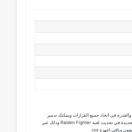
 الدقيق والقدرة في اتخاذ جميع القرارات ويمكنك تدمير
الاعداء وتتفادا الهجمات في اجزاء من الثانية حيث يمكنك تنزيل وتثبيت لعبة Raiden Fighter اخر نسخة للاستفادة من الميزات الجديدة في تحديث لعبة Raiden Fighter وذلك عبر