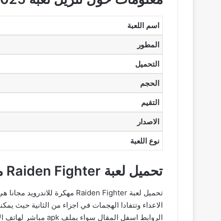
اسم اللعبة
المطور
التحميل
الحجم
التقيم
الاصدار
نوع اللعبة
تحميل لعبة Raiden Fighter مهكرة 2025
تحميل لعبة Raiden Fighter مه
الروابط اسفل المقال سواء بملف apk مباشر لهاتف الاندرويد او عبر المتاجر الرسمية جوجل بلاي ستور و اب ستور للاندرويد والايفون وباقي اجهزة ios.