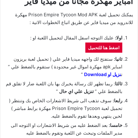
امباير مهكرة مجانا من ميديا فاير
يمكنك تحميل لعبة Prison Empire Tycoon Mod APK مهكرة
للاندرويد من ميديا فاير عن طريق اتباع الخطوات الاتية :
اولا:
عليك التوجه اسفل المقال لتحميل اللعبة او :
اضغط هنا للتحميل
ثانيا:
ستفتح لك واجهه ميديا فاير علي ( تحميل لعبة
بريزون
امباير
apk مهكرة اموال غير محدودة ) ستقوم بالضغط علي ”
ت
نزيل او Download
”
ثالثا
: ربما تظهر لك رسالة يخبرك بها بان اللعبة ضار لا تقلق قم
بالضغط علي ”
تنزيل علي اي حال
”
رابعا:
سوف تذهب الى شريط الاشعارات الخاص بك وتنتظر (
تحميل لعبة Prison Empire Tycoon مهكرة برابط مباشر )
لحين ينتهي وبعدها تقوم بالضغط عليه.
خامسا:
بعد الضغط عليه من شريط الاشعارات او التوجه الى
مدير الملفات وتبحث عن اللعبة وتقوم بالضغط عليه