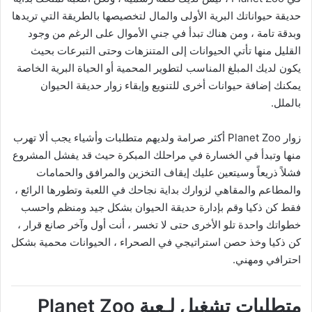
حديقة حيواناتك البرية الأولى والمال لتخصيصها بالطريقة التي تريدها
وبدقة تامة ، ومن هناك تبدأ في جني الأموال على الرغم من وجود
القليل منها تأتي الحيوانات إلى المتنزهات وحتى التبرعات بحيث
يكون لديك المبلغ المناسب لتطوير المحمية أو الحياة البرية الخاصة
يمكنك إضافة حيوانات أخرى للتنويع وإبقاء زوار حديقة الحيوان
بالملل.
زوار Planet Zoo أكثر صرامة ولديهم متطلبات وأشياء يجب ألا تهرب
منها وتبدأ في الخسارة في مراحلك المبكرة حيث قد يفشل المشروع
فشلاً ذريعاً وسيتعين عليك إيقاف التخزين والمرافق والحمامات
والمطاعم والمقاهي لزوارك بداية نجاحك في اللعبة وتطورها الرائع ،
فقط كن ذكيا وقم بإدارة حديقة الحيوان بشكل جيد ومنظم واحسب
خطواتك واحدة تلو الأخرى حتى لا تخسر ، أنت أول وآخر صانع قرار ،
كن ذكيا وخذ حصن استراتيجي في الصحراء ، الحيوانات محمية بشكل
احترافي ومهني.
متطلبات تشغيل لـعبة Planet Zoo