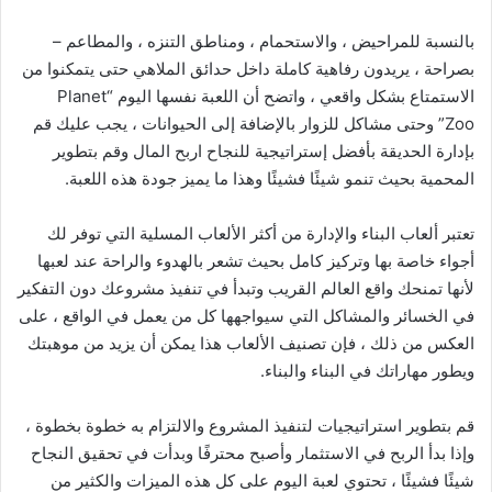
بالنسبة للمراحيض ، والاستحمام ، ومناطق التنزه ، والمطاعم –
بصراحة ، يريدون رفاهية كاملة داخل حدائق الملاهي حتى يتمكنوا من
الاستمتاع بشكل واقعي ، واتضح أن اللعبة نفسها اليوم “Planet
Zoo” وحتى مشاكل للزوار بالإضافة إلى الحيوانات ، يجب عليك قم
بإدارة الحديقة بأفضل إستراتيجية للنجاح اربح المال وقم بتطوير
المحمية بحيث تنمو شيئًا فشيئًا وهذا ما يميز جودة هذه اللعبة.
تعتبر ألعاب البناء والإدارة من أكثر الألعاب المسلية التي توفر لك
أجواء خاصة بها وتركيز كامل بحيث تشعر بالهدوء والراحة عند لعبها
لأنها تمنحك واقع العالم القريب وتبدأ في تنفيذ مشروعك دون التفكير
في الخسائر والمشاكل التي سيواجهها كل من يعمل في الواقع ، على
العكس من ذلك ، فإن تصنيف الألعاب هذا يمكن أن يزيد من موهبتك
ويطور مهاراتك في البناء والبناء.
قم بتطوير استراتيجيات لتنفيذ المشروع والالتزام به خطوة بخطوة ،
وإذا بدأ الربح في الاستثمار وأصبح محترفًا وبدأت في تحقيق النجاح
شيئًا فشيئًا ، تحتوي لعبة اليوم على كل هذه الميزات والكثير من