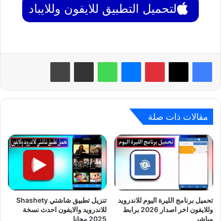
لتحميل التطبيق للايفون وللايباد
بينتيريست
ماسنجر
واتساب
مشاركة عبر البريد
طباعة
مقالات ذات صلة
تحميل برنامج الليرة اليوم للاندرويد
تنزيل تطبيق شاشتي Shashety
وللايفون اخر اصدار 2026 برابط
للاندرويد والايفون احدث نسخة
مباشر
2025 مجانا