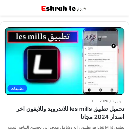
القائمة
بح
تطبيقات
يناير 13, 2026
0
تحميل تطبيق les mills للاندرويد وللايفون اخر
اصدار 2024 مجانا
تطبيق Les Mills هو تطبيق رائع وشامل يهدف إلى تحسين اللياقة البدنية