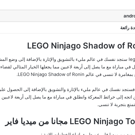
andro
دة رائعة
تحميل لعبة lego ninjago shadow of ronin apk + obb ستجد نفسك في عالم مليء بالتشويق والإثارة بال
في مباراة مع ما يصل إلى أربعة لاعبين مما يجعلها الخيار المثالي لقضاء 
ددين اتجه إلى خرائط المعركة وانطلق في مباراة مع ما يصل إلى أربعة لاعبين