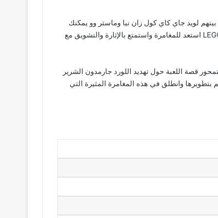
افس بهم من بينهم لويد جاي كاي كول زان نيا وماستر وو يمكنك
الاستمتاع بالتنافس والقتال من خلال ثمانية عوالم ضخمة مختلفة تماما مما يوفر لك تجربة مثيرة لا مثيل لها في عالم LEGO Ninjago استعد للمغامرة واستمتع بالإثارة والتشويق مع
والحركة الكبيرة تتمحور قصة اللعبة حول تهديد اللورد جارمدون الشرير
 بتطويرها وانطلق في هذه المغامرة المثيرة التي