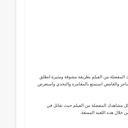
 المفضلة من الفيلم بطريقة مشوقة ومثيرة انطلق
ئة بالإثارة والتشويق أثناء قتالك في مسابقة نينجا تحارب من أجل الظفر بالنصر والوصول إلى قمة عالم Ninjago الساحر والغامض استمتع بالمغامرة والتحدي واستعرض
إعادة تمثيل كل مشاهدك المفضلة من الفيلم حيث تقاتل في