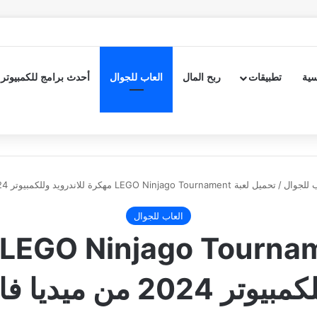
سية
تطبيقات
ربح المال
العاب للجوال
أحدث برامج للكمبيوتر
ب للجوال
/
تحميل لعبة LEGO Ninjago Tournament مهكرة للاندرويد وللكمبيوتر 2024 من ميديا فاير
العاب للجوال
يوتر 2024 من ميديا فاير