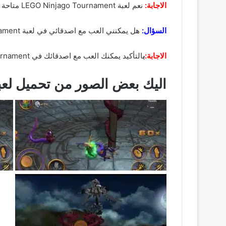
الاجابة:
نعم لعبة LEGO Ninjago Tournament متاحة للعب على الكمبيوتر يمكنك تنزيل lego ninjago shadow of ronin apk من موقعها الرسمي أو من موقعنا اشرح لي.
السؤال:
هل يمكنني ال
عب مع اصدقائي في لعبة LEGO Ninjago Tournament؟
الاجابة:
ب
التأكيد يمكنك العب مع اصدقائك في LEGO Ninjago Tournament حت تكون اللعبة ممتعة ومشوقة.
اليك بعض الصور من تحميل لع