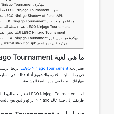
تنزيل لعبة LEGO Ninjago Tournament مهكرة
معلومات تحميل لعبة LEGO Ninjago Tournament مجانا
نبذة عن تحميل لعبة LEGO Ninjago Shadow of Ronin APK
طريقة تحميل لعبة LEGO Ninjago Tournament مجانا من ميديا فاير
اهم الاسئلة الهامة حول تحميل لعبة LEGO Ninjago Tournament
اليك بعض الصور من تحميل لعبة LEGO Ninjago Tournament
مميزات تحميل لعبة LEGO Ninjago Tournament مهكرة من ميديا فاير
روابط تحميل لعبة warnet life 2 mod apk مهكرة للاندرويد وللايفون
ما هي لعبة LEGO Ninjago Tournament
تعتبر لعبة
LEGO Ninjago Tournament
الربط الرسمي
مهاراتك النينجا في هذه اللعبة المشوقة.
لعبة njago Tournament
طريقك إلى قمة عالم Ninjago الرائع والذي يعج بالسحر والغموض استمتع بمغامرة مشوقة ومثيرة واستعرض مهاراتك وقدراتك من خلال هذه اللعبة الممتعة.