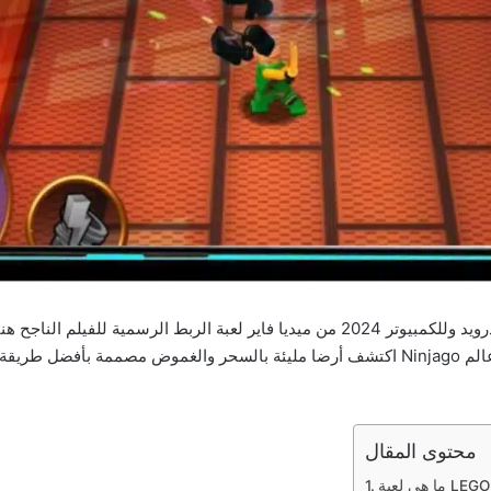
تحميل لعبة LEGO Ninjago Tournament مهكرة للاندرويد وللكمبيوتر 2024 من ميديا فاير ل
بشكل مثير حيث تتحداك القتالات في رحلتك نحو قمة عالم Ninjago اكتشف أرضا مليئة بالسحر 
محتوى المقال
LEGO Nin