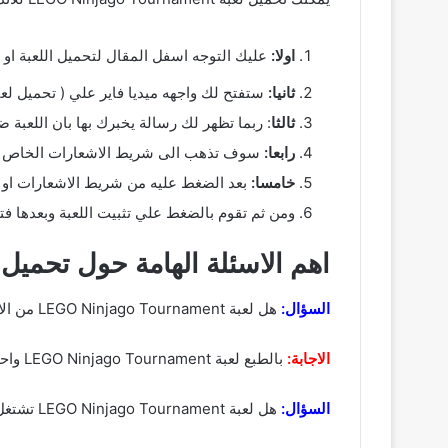
اولا:
عليك التوجه اسفل المقال لتحميل اللعبة او :
ثانيا:
ستفتح لك واجهه ميديا فاير علي ( تحميل لعبة LEGO Ninjago Tournament للاندرويد ) ستقوم بالضغط عل
ثالثا
: ربما تظهر لك رسالة يخبرك بها بان اللعبة 
رابعا:
سوف تذهب الى شريط الاشعارات الخاص بك وتنتظر ( لعبة LEGO Ninjago Tournament مهكرة ) لح
خامسا:
بعد الضغط عليه من شريط الاشعارات او ا
ومن ثم تقوم بالضغط علي تثبيت اللعبة وبعدها فتح لكي يفتح معك تنزيل  Tournament
اهم الاسئلة الهامة حول تحميل لعبة jago Tournament
السؤال:
هل لعبة LEGO Ninjago Tournament من الاثارة والغموض؟
الاجابة:
بالطبع لعبة LEGO Ninjago Tournament واحدة من ألعاب الفيديو المثيرة والمليئة بالغموض التي تأخذ اللاعب في رحلة مثيرة وملحمية
السؤال:
هل لعبة LEGO Ninjago Tournament تشتغل علي الكمبيوتر؟