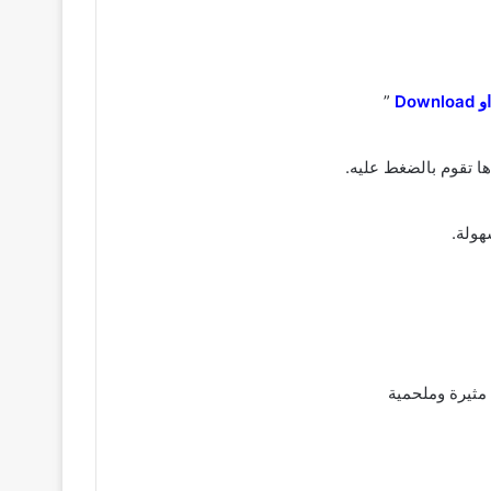
Downl
”