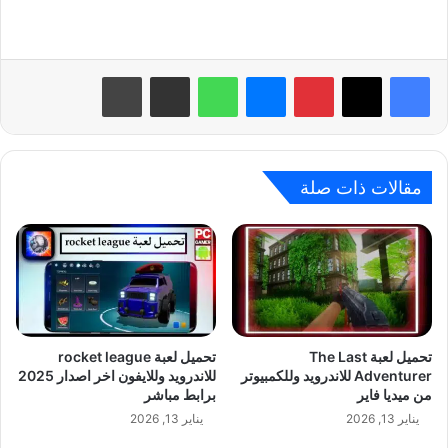
بينتيريست
ماسنجر
واتساب
مشاركة عبر البريد
طباعة
مقالات ذات صلة
تحميل لعبة The Last
تحميل لعبة rocket league
Adventurer‏ للاندرويد وللكمبيوتر
للاندرويد وللايفون اخر اصدار 2025
من ميديا فاير
برابط مباشر
يناير 13, 2026
يناير 13, 2026