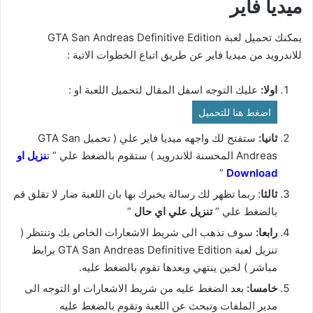
ميديا فاير
يمكنك تحميل لعبة GTA San Andreas Definitive Edition
للاندرويد من ميديا فاير عن طريق اتباع الخطوات الاتية :
اولا:
عليك التوجه اسفل المقال لتحميل اللعبة او :
اضغط هنا للتحميل
ثانيا:
ستفتح لك واجهه ميديا فاير علي ( تحميل GTA San
Andreas المحسنة للاندرويد ) ستقوم بالضغط علي ” ت
نزيل او
”
Download
ثالثا
: ربما تظهر لك رسالة يخبرك بها بان اللعبة ضار لا تقلق قم
بالضغط علي ”
تنزيل علي اي حال
”
رابعا:
سوف تذهب الى شريط الاشعارات الخاص بك وتنتظر (
تنزيل لعبة GTA San Andreas Definitive Edition برابط
مباشر ) لحين ينتهي وبعدها تقوم بالضغط عليه.
خامسا:
بعد الضغط عليه من شريط الاشعارات او التوجه الى
مدير الملفات وتبحث عن اللعبة وتقوم بالضغط عليه