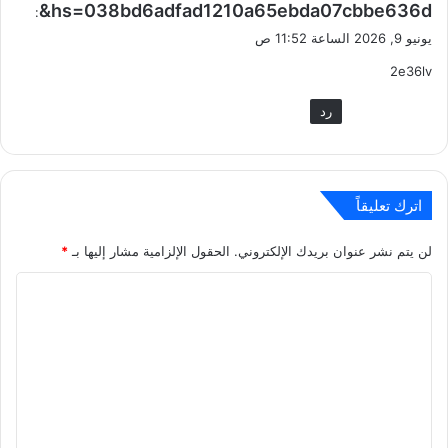
hs=038bd6adfad1210a65ebda07cbbe636d&
:
يونيو 9, 2026 الساعة 11:52 ص
2e36lv
رد
اترك تعليقاً
لن يتم نشر عنوان بريدك الإلكتروني.
الحقول الإلزامية مشار إليها بـ
*
ا
ل
ت
ع
ل
ي