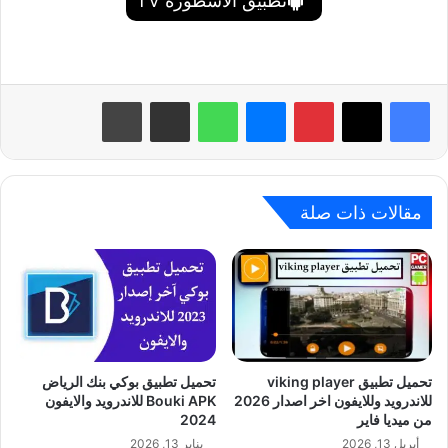
تطبيق الاسطورة TV
بينتيريست
ماسنجر
واتساب
مشاركة عبر البريد
طباعة
مقالات ذات صلة
تحميل تطبيق viking player
تحميل تطبيق بوكي بنك الرياض
للاندرويد وللايفون اخر اصدار 2026
Bouki APK للاندرويد والايفون
من ميديا فاير
2024
أبريل 13, 2026
يناير 13, 2026