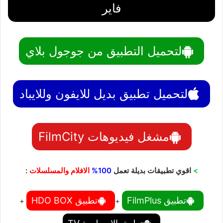
فاير
لتحميل التطبيق من جوجول بلاي
لتحميل تطبيق بديل للايفون وللايباد
مشغل فيديوهات FilmCity
>
اقوي تطبيقات بديلة تعمل
100%
الافلام والمسلسلات
:
تطبيق FilmPlus
تطبيق HDO BOX
+
+