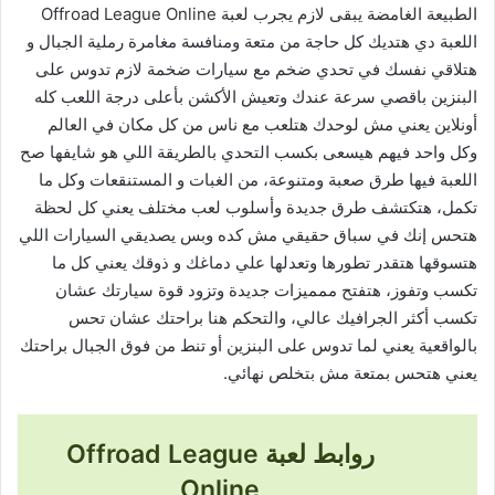
الطبيعة الغامضة يبقى لازم يجرب لعبة Offroad League Online
اللعبة دي هتديك كل حاجة من متعة ومنافسة مغامرة رملية الجبال و
هتلاقي نفسك في تحدي ضخم مع سيارات ضخمة لازم تدوس على
البنزين باقصي سرعة عندك وتعيش الأكشن بأعلى درجة اللعب كله
أونلاين يعني مش لوحدك هتلعب مع ناس من كل مكان في العالم
وكل واحد فيهم هيسعى بكسب التحدي بالطريقة اللي هو شايفها صح
اللعبة فيها طرق صعبة ومتنوعة، من الغبات و المستنقعات وكل ما
تكمل، هتكتشف طرق جديدة وأسلوب لعب مختلف يعني كل لحظة
هتحس إنك في سباق حقيقي مش كده وبس يصديقي السيارات اللي
هتسوقها هتقدر تطورها وتعدلها علي دماغك و ذوقك يعني كل ما
تكسب وتفوز، هتفتح ممميزات جديدة وتزود قوة سيارتك عشان
تكسب أكثر الجرافيك عالي، والتحكم هنا براحتك عشان تحس
بالواقعية يعني لما تدوس على البنزين أو تنط من فوق الجبال براحتك
يعني هتحس بمتعة مش بتخلص نهائي.
روابط لعبة Offroad League
Online