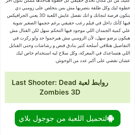
عليك من كل مكان تحدي حقيقي كل خطوة هتاخدها ممكن تكون آخر
خطوة ليك وكل طلقة بتضربها مش بس بتخلص على زومبي دي
بتكون فرصة لنجاتك و انك تقضل عايش اللعبة 3D يعني الجرافيكس
فيها كأنك داخل في فيلم رعب حقيقي برغم حجمها الصغير شوية
علي كمية الجمدان اللي موجود فيها التحكم سهل لكن القتال مش
هيكون برضو سهل، لأن الزومبي مش هيرحموا حد ولو ركزت في
التفاصيل هتلاقي أسلحة كتير بنادق قنص و رشاشات وحتى القنابل
اللي هتساعدك في المعركة، وكل سلاح ليه استخدام خاص ليك
عشان تقضي على أكبر عدد من الوحوش.
روابط لعبة Last Shooter: Dead
Zombies 3D
لتحميل اللعبة من جوجول بلاي