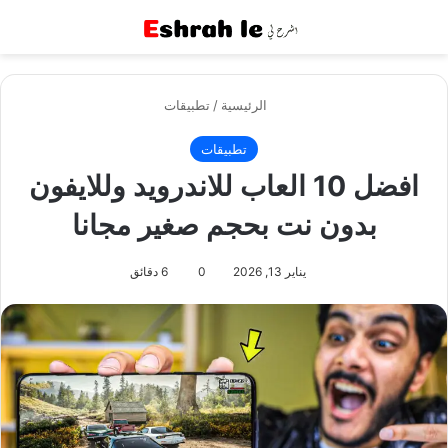
القائمة
بح
الرئيسية
/
تطبيقات
تطبيقات
افضل 10 العاب للاندرويد وللايفون
بدون نت بحجم صغير مجانا
يناير 13, 2026
0
6 دقائق