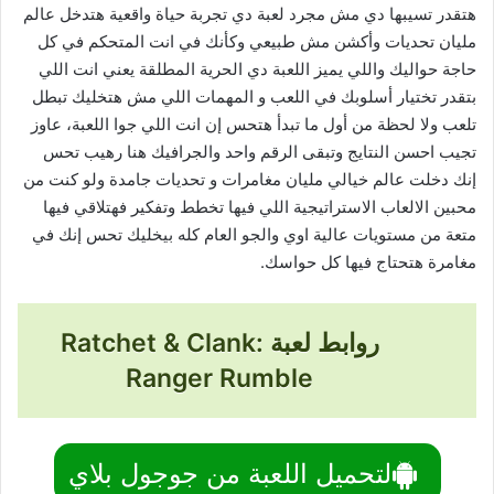
هتقدر تسيبها دي مش مجرد لعبة دي تجربة حياة واقعية هتدخل عالم
مليان تحديات وأكشن مش طبيعي وكأنك في انت المتحكم في كل
حاجة حواليك واللي يميز اللعبة دي الحرية المطلقة يعني انت اللي
بتقدر تختيار أسلوبك في اللعب و المهمات اللي مش هتخليك تبطل
تلعب ولا لحظة من أول ما تبدأ هتحس إن انت اللي جوا اللعبة، عاوز
تجيب احسن النتايج وتبقى الرقم واحد والجرافيك هنا رهيب تحس
إنك دخلت عالم خيالي مليان مغامرات و تحديات جامدة ولو كنت من
محبين الالعاب الاستراتيجية اللي فيها تخطط وتفكير فهتلاقي فيها
متعة من مستويات عالية اوي والجو العام كله بيخليك تحس إنك في
مغامرة هتحتاج فيها كل حواسك.
روابط لعبة Ratchet & Clank:
Ranger Rumble
لتحميل اللعبة من جوجول بلاي