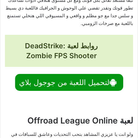
تبقا مستعد تقاتل بكل قوتك ومع كل مستوى هتلاقي أدوات تساعدك
تطور قوتك وتقدر تقضي علي الوحوش و الجرافيك فاللعبة دي بسيط
و سلس جدا مع جو مظلم و واقعي و المسيوقي اللي هتخلي تستمتع
باللعبة مع صرخات الزومبي.
روابط لعبة DeadStrike:
Zombie FPS Shooter
لتحميل اللعبة من جوجول بلاي
لعبة Offroad League Online
ولو انت يا عزيزي المشاهد بتحب التحديات وعاشق للسباقات في