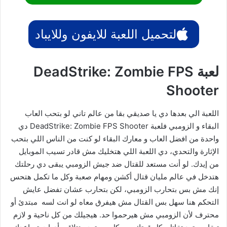
لتحميل اللعبة للايفون وللايباد
لعبة DeadStrike: Zombie FPS
Shooter
اللعبة الي بعدها دي يا صديقي بقا من عالم تاني لو بتحب العاب
البقاء و الزومبي فلعبة DeadStrike: Zombie FPS Shooter دي
واحدة من افضل العاب و معارك البقاء لو كنت من الناس اللي بتحب
الإثارة والتحدي، دي اللعبة اللي هتخليك مش قادر تسيب الموبايل
من إيدك. لو أنت مستعد للقتال ضد جيش الزومبي يبقى دي رحلتك
هتدخل في عالم مليان قتال أكشن ومهام صعبة وكل ما تكمل هتحس
إنك مش بس بتحارب الزومبي، لكن بتحارب عشان تفضل عايش
التحكم هنا سهل بس القتال مش هيفرق معاه لو انت لسه مبتدئ أو
محترف لأن الزومبي مش هيرحموا حد. هيجيلك من كل ناحية و لازم