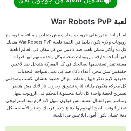
لعبة War Robots PvP
اما لو انت بتدور على حروب و معارك مش بتخلص و منافسة قوية مع
روبوتات ولازم تكون دايما في القمة فلعبة War Robots PvP هتديك
كل ده وأكثر ممكن تلعب ضد لاعبين من كل مكان في العالم اللعبة
فيها أسلحة خارقة و روبوتات ضخمة وكل واحدة منهم ليها قدرات
معينة تقدر تستخدمها لصالحك في كل المعركة هتدخل ضد لاعبين
حقيقيين مش مجرد أعداء ذكاء صناعي يعني هتواجه التحديات
حقيقية لازم تفكر فيها وتخطط مع كل خطوة علشان تكسب وصدقني
كل معركة هتكون مليانة إثارة تشويق وحروب نار لأنك مش هتقدر
تستريح لحظة واحدة كل ثانية محسوبة التحكم في الروبوت سهل
ومباشر بس القتال نفسه مش هيكون سهل لأنه لازم تبقا استراتيجي
تختار الوقت الصح للهجوم والدفاع وتدير فريقك وتختار الأسلحة بكل
دقة عشان تكون أقوى اللاعبين في اللعبة.