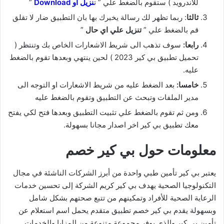
للاندرويد ) ستقوم بالضغط علي ” ت
نزيل او Download
”
ثالثا
: ربما تظهر لك رسالة يخبرك بها بان التطبيق ضار لا تقلق
قم بالضغط علي ”
تنزيل علي اي حال
”
رابعا:
سوف تذهب الى شريط الاشعارات الخاص بك وتنتظر (
تحميل تطبيق بي كير 2023 ) لحين ينتهي وبعدها تقوم بالضغط
عليه.
خامسا:
بعد الضغط عليه من شريط الاشعارات او التوجه الى
مدير الملفات وتبحث عن التطبيق وتقوم بالضغط عليه
ومن ثم تقوم بالضغط علي تثبيت التطبيق وبعدها فتح لكي يفتح
معك تطبيق بي كير اخر اصدار مجانا بسهولة.
معلومات حول بي كير خصم
يعتبر بي كير تأمين طبي واحدة من أبرز الشركات الناشئة في مجال
التكنولوجيا الصحية يهدف بي كير كريم الشركة إلى تحسين خدمات
الرعاية الصحية للأفراد وتمكينهم من تتبع صحتهم بشكل شامل
وبسهولة يقدم بي كير خصم تطبيق متقدم يحمل اسم استعلام عن
تأمين بي كير والذي يوفر مجموعة متنوعة من المزايا والخدمات