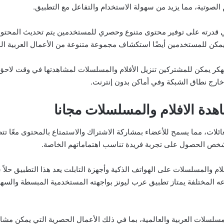
ئم الصوتية، مما يزيد من سهولة الاستخدام والتفاعل مع التطبيق.
 أخرى رائعة في تطبيق LIONZ TV 3.0 2 APK هي قدرته على توفير محتوى متنوع وحصري للمستخدمين ي
كن للمستخدمين أيضًا استكشاف مجموعة متنوعة من الأعمال العربية المحل
ر يمكن للمشتركين تنزيل الأفلام والمسلسلات لمشاهدتها في وقت لاحق بد
ارج نطاق الشبكة وفي أماكن بدون إنترنت.
 حسابات متعددة للعائلات، مما يسمح للأعضاء بمشاركة الاشتراك والاستمتاع بالمحت
 شخص الحصول على تجربة فريدة تناسب اهتماماتهم الخاصة.
المسلسلات على الهواتف الذكية وأجهزة التابلت يعد هذا التطبيق حلاً سه
عه المختلفة يمتاز تطبيق عرب ليونز بواجهته المستخدمية المبسطة والس
سلسلات العربية والعالمية، بما في ذلك الأعمال الحصرية التي يمكن مشاه