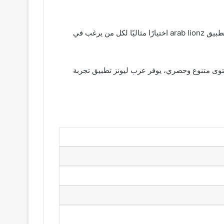
من المميزات الأخرى لتطبيق عرب ليونز، توفر النصوص الترجمة بعدة لغات وإمكانية تعديل جودة الفيديو وحجم الشاشة لذا، يعد تطبيق arab lionz اختيارًا مثاليًا لكل من يرغب في
محتوى متنوع وحصري، يوفر عرب ليونز تطبيق تجربة