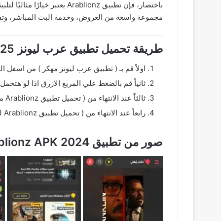
باختصار، فإن تطبيق ablionz
مجموعة واسعة من العروض، وخدمة البث المباشر، وتفاعل 
طريقة تحميل تطبيق عرب ليونز 2025 من ميديا فاير
اولاً قم بـ ( تطبيق عرب ليونز مهكر ) من اسفل 
ثانياً قم بالضغط علي المربع الازرق اذا لو هتحمل من 
ثالثاً عند الانتهاء من ( تحميل تطبيق Arablionz مجانا ) قم بتثبيت التطبيق.
رابعاً عند الانتهاء من ( تحميل تطبيق Arablionz لمشاهدة الافلام ) قم بثبيته ثم قم بفتح التطبيق وبكدا تم التثبيت بنجاح.
صور من تطبيق Arablionz APK 2024