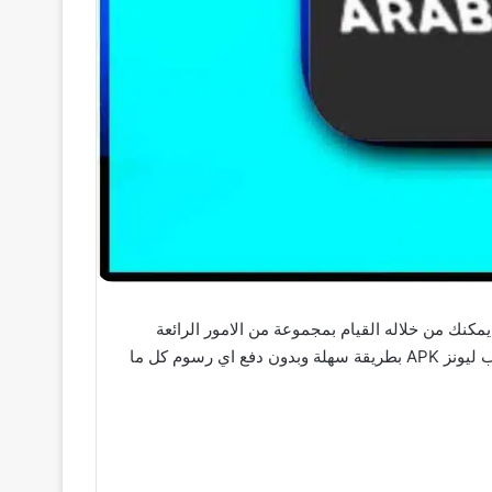
قات العربية يمكنك من خلاله القيام بمجموعة من الامور الرائعة
مثل مشاهدة احدث الافلام و المسلسلات و البرامج و في هذا المقال سوف نوفر لك كل الطرق الممكنه للحصول علي تطبيق عرب ليونز APK بطريقة سهلة وبدون دفع اي رسوم كل ما