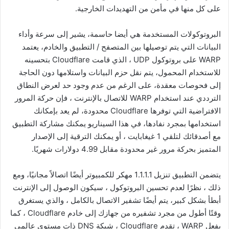
على كل منها في مأمن من التهديدات الخارجية.
البروتوكولات المستخدمة هي أيضا حاسمة، يشير إلى سرعة وأداء
البيانات التي يتم توصيلها بين المتصفح / التطبيق والخادم، يعتمد
WARP على بروتوكول UDP ، الذي قامت Cloudflare بتحسينه
للاستخدام المحمول، يتم نقل حزم البيانات واستلامها دون الحاجة
إلى فحوصات معقدة، على الرغم من عدم وجود حد لعرض النطاق
الترددي عند استخدام WARP للاتصال بالإنترنت ، فإن حركة المرور
الافتراضية التي توفرها Cloudflare محدودة، لم يعد بإمكانك
استخدامها بمجرد نفادها، في هذا السيناريو يمكنك مشاركة التطبيق
مع أصدقائك لتلقي 1 غيغابايت ، أو يمكنك الترقية إلى الإصدار
المتميز بحركة مرور غير محدودة مقابل 4.99 دولارات شهريًا.
يتضمن التطبيق تنزيل 1.1.1.1 مهكر للكمبيوتر أيضًا اتصالاً مجانيًا، ومع
ذلك ، نظرًا لعدم تحسين البروتوكول ، سيكون الوصول إلى الإنترنت
أبطأ بشكل كبير، يتم أيضًا تشفير الاتصال بالكامل ، والذي يستغرق
وقتًا أطول من مجرد تشفيره من جهازك إلى خادم Cloudflare ، كما
يفعل WARP ، تقدم Cloudflare ، شبكة DNS ذات مستوى عالمي