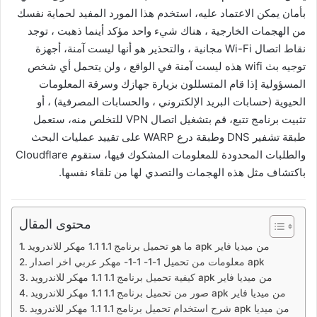
بأمان يمكن الاعتماد عليه، استخدم هذا المورد المفيد لحماية نفسك
من الهجمات الخارجية ، هناك شيء واحد مؤكد أينما ذهبت ، توجد
نقاط اتصال Wi-Fi مجانية ، والتحذير هو أنها ليست آمنة، أجهزة
توجيه بث wifi هذه ليست آمنة في الواقع ، ولن يتحمل أي شخص
المسؤولية إذا قام المتسللون بزيارة جهازك وسرقة المعلومات
الحيوية (حسابات البريد الإلكتروني ، والحسابات المصرفية) ، أو
تثبيت برنامج تتبع، قم بتشغيل اتصال VPN للتخلص منه، ستعمل
طبقة تشفير DNS وطبقة درع WARP على تقييد عمليات البحث
والطلبات المحدودة للمعلومات المشكوك فيها، ستقوم Cloudflare
باكتشاف مثل هذه الهجمات والتصدي لها من تلقاء نفسها.
محتوى المقال
ما هو تحميل برنامج 1.1 1.1 مهكر للاندرويد apk من ميديا فاير
معلومات من تحميل 1-1- 1-1- مهكر عربي اخر اصدار apk
كيفية تحميل برنامج 1.1 1.1 مهكر للاندرويد apk من ميديا فاير
صور من تحميل برنامج 1.1 1.1 مهكر للاندرويد apk من ميديا فاير
شرح استخدام تحميل برنامج 1.1 1.1 مهكر للاندرويد apk من ميديا