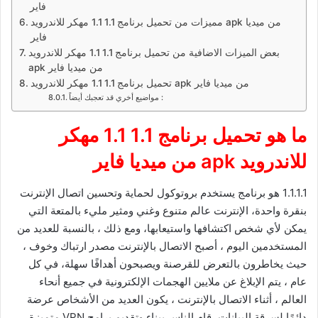
فاير
مميزات من تحميل برنامج 1.1 1.1 مهكر للاندرويد apk من ميديا
فاير
بعض الميزات الاضافية من تحميل برنامج 1.1 1.1 مهكر للاندرويد
apk من ميديا فاير
تحميل برنامج 1.1 1.1 مهكر للاندرويد apk من ميديا فاير
مواضيع أخري قد تعجبك أيضاً :
ما هو
تحميل برنامج 1.1 1.1 مهكر
للاندرويد
apk
من ميديا فاير
1.1.1.1 هو برنامج يستخدم بروتوكول لحماية وتحسين اتصال الإنترنت
بنقرة واحدة، الإنترنت عالم متنوع وغني ومثير مليء بالمتعة التي
يمكن لأي شخص اكتشافها واستيعابها، ومع ذلك ، بالنسبة للعديد من
المستخدمين اليوم ، أصبح الاتصال بالإنترنت مصدر ارتباك وخوف ،
حيث يخاطرون بالتعرض للقرصنة ويصبحون أهدافًا سهلة، في كل
عام ، يتم الإبلاغ عن ملايين الهجمات الإلكترونية في جميع أنحاء
العالم ، أثناء الاتصال بالإنترنت ، يكون العديد من الأشخاص عرضة
دائمًا لسرقة البيانات، قام الناس ببناء وتقديم برامج VPN متميزة