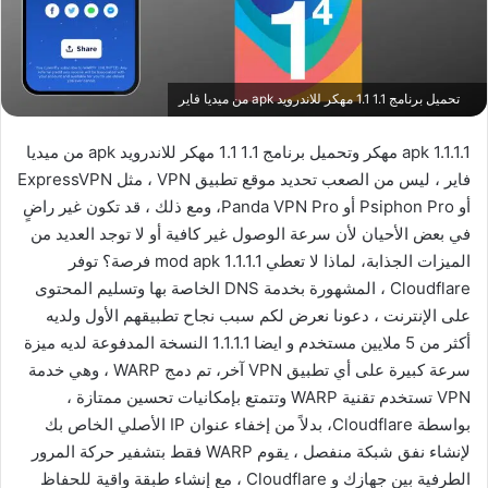
تحميل برنامج 1.1 1.1 مهكر للاندرويد apk من ميديا فاير
1.1.1.1 apk مهكر وتحميل برنامج 1.1 1.1 مهكر للاندرويد apk من ميديا
فاير ، ليس من الصعب تحديد موقع تطبيق VPN ، مثل ExpressVPN
أو Psiphon Pro أو Panda VPN Pro، ومع ذلك ، قد تكون غير راضٍ
في بعض الأحيان لأن سرعة الوصول غير كافية أو لا توجد العديد من
الميزات الجذابة، لماذا لا تعطي 1.1.1.1 mod apk فرصة؟ توفر
Cloudflare ، المشهورة بخدمة DNS الخاصة بها وتسليم المحتوى
على الإنترنت ، دعونا نعرض لكم سبب نجاح تطبيقهم الأول ولديه
أكثر من 5 ملايين مستخدم و ايضا 1.1.1.1 النسخة المدفوعة لديه ميزة
سرعة كبيرة على أي تطبيق VPN آخر، تم دمج WARP ، وهي خدمة
VPN تستخدم تقنية WARP وتتمتع بإمكانيات تحسين ممتازة ،
بواسطة Cloudflare، بدلاً من إخفاء عنوان IP الأصلي الخاص بك
لإنشاء نفق شبكة منفصل ، يقوم WARP فقط بتشفير حركة المرور
الطرفية بين جهازك و Cloudflare ، مع إنشاء طبقة واقية للحفاظ