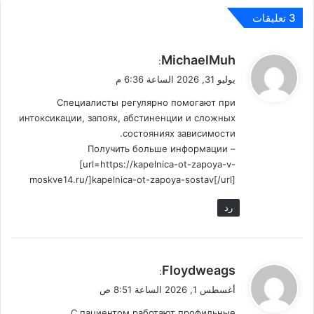
‫3 تعليقات
ي
MichaelMuh
:
ق
يوليو 31, 2026 الساعة 6:36 م
و
Специалисты регулярно помогают при
ل
интоксикации, запоях, абстиненции и сложных
состояниях зависимости.
Получить больше информации –
[url=https://kapelnica-ot-zapoya-v-
moskve14.ru/]kapelnica-ot-zapoya-sostav[/url]
رد
ي
Floydweags
:
ق
أغسطس 1, 2026 الساعة 8:51 ص
و
С пациентом работают профильные