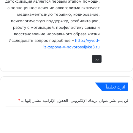
детоксикация является первым этапом помощи,
а полноценное лечение алкоголизма включает
медикаментозную терапию, кодирование,
психологическую поддержку, реабилитацию,
работу с мотивацией, профилактику срыва и
восстановление нормального образа жизни.
Исследовать вопрос подробнее –
http://vyvod-
iz-zapoya-v-novorossijske3.ru
رد
اترك تعليقاً
لن يتم نشر عنوان بريدك الإلكتروني.
الحقول الإلزامية مشار إليها بـ
*
ا
ل
ت