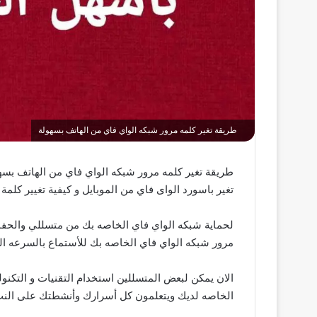
طريقة تغير كلمه مرور شبكه الواي فاي من الهاتف بسهولة
تغير باسورد الواى فاي من الموبايل و كيفية تغيير كلمة سر الواي فاي wifi الخاص بك وايضاً كيفية تغي
لحماية شبكه الواي فاي الخاصه بك من متسللي والحفا
مرور شبكه الواي فاي الخاصه بك للأستماع بالسرعه ال
الان يمكن لبعض المتسللين استخدام التقنيات و التكنو
الخاصه لديك ويتعلمون كل أسرارك وأنشطتك على النت 