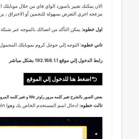
الان يمكنك تغيير باسورد الواي فاي من خلال موبايلك ا
مزعجه اخري التعرض بسهولة للتخمين أو الاختراق ، ير
اول خطوه:
يمكن التأكد من اتصالك بالموجه عبر شبكة ا
تاني خطوه:
التوجه إلي جوجل كروم بموبايلك المحمول وأدخل هذا الكود 192.168.1.1 في ش
رابط الدخول إلي موقع 192.168.1.1 بشكل مباشر
اضغط هنا للدخول إلي الموقع
بعض الصور بالشرح تغير كلمه مرور راوتر We و تغير كلمه المرور راوتر Te Data
تالت خطوه:
ادخال اسم المستخدم الخاص بك وهوا admin الافتراضي وكلمة المرور الخاصه بك هتلاقيها على ضهر الراوتر الخاص بك .