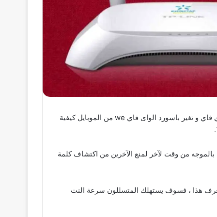
طريقة تغير كلمه مرور شبكه الواي فاي من الهاتف بسهولة وفي هذا المقال سوف اقول لك علي طريقة كيفية الدخول لشبكة واي فاي و تغير باسورد الواى فاي we من الموبايل كيفية
بالموجه من وقت لآخر لمنع الآخرين من اكتشاف كلمة
لا تعرف هذا ، فسوف يستهلك المتسللون سرعة النت