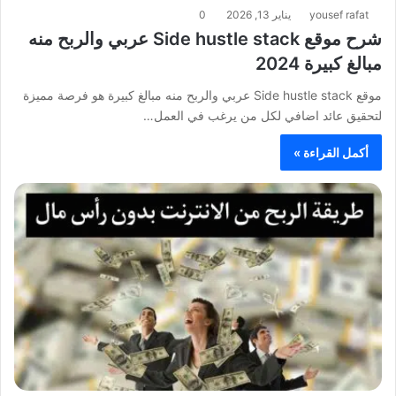
yousef rafat
يناير 13, 2026
0
شرح موقع Side hustle stack عربي والربح منه
مبالغ كبيرة 2024
موقع Side hustle stack عربي والربح منه مبالغ كبيرة هو فرصة مميزة
لتحقيق عائد اضافي لكل من يرغب في العمل…
أكمل القراءة »