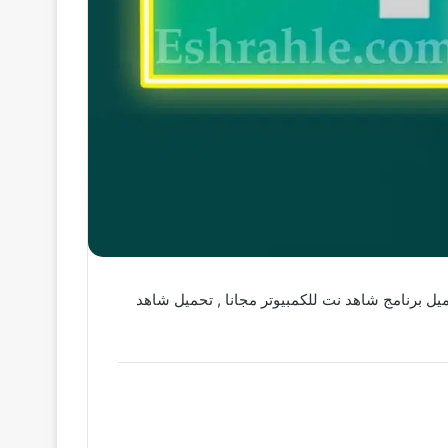
يل شاهد للتلفزيون , تحميل برنامج شاهد نت للكمبيوتر مجانا , تحميل شاهد