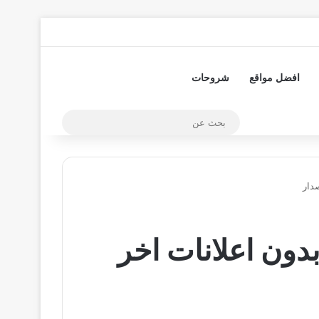
تسجيل الدخول
مقال عشوائي
إضافة عمود جا
افضل مواقع
شروحات
بحث
عن
نا Shahid Plus مدفوع بدون اعلانات اخر