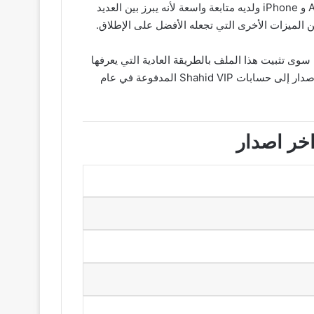
هو أحدث إصدار يصل إلى عدد كبير من التنزيلات ومستخدميه يتجاوزون الملايين التطبيق متاح لأجهزة Android و iPhone ولديه متابعة واسعة لأنه يبرز بين العديد
 الميزات الأخرى التي تجعله الأفضل على الإطلاق.
ل ملف Apk من الرابط أدناه ، ما عليك سوى تثبيت هذا الملف بالطريقة العادية التي يعرفها
جميع مستخدمي أجهزة Android وبعد ذلك يمكنك الاستمتاع بأفلام ومسلسلات لا نهاية لها مع تطبيق Shahid Vip لا يحتاج هذا الإصدار إلى حسابات Shahid VIP المدفوعة في عام