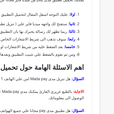
اولا:
عليك التوجه اسفل المقال لتحميل التطبيق APK او :
ثانيا:
ستفتح لك واجهه ميديا فاير علي ( تنزيل تطبيق مدى pay ) ستقوم 
ثالثا
:
ربما تظهر لك رسالة يخبرك بها بان التطبيق
رابعا:
سوف تذهب الى شريط الاشعارات الخاص بك وتنتظر (تحميل مدى pay للاندرويد
خامسا:
بعد الضغط عليه من شريط الاشعارات او 
ومن ثم تقوم بالضغط علي تثبيت التطبيق وبعدها فتح لكي ي
اهم الاسئلة الهامة حول تحميل برنامج 
السؤال:
هل تنزيل مدى Mada pay امن علي الهاتف ؟
الاجابة:
با
الوصول الى معلوماتك.
السؤال:
هل تطبيق مدى pay مجانا علي جميع الهواتف الضعيفة والقوية ؟