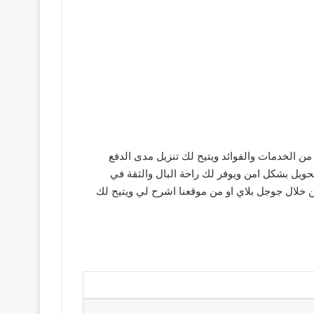
ن الخدمات والفوائد ويتيح لك تنزيل مدى الدفع
ع فواتير او شراء سلعة من الانتنرت او تحويل المال يتضمن لك تطبيق مدى Pay للاندرويد التحويل بشكل امن ويوفر لك راحة البال والثقة في
 خلال جوجل بلاي او من موقعنا اشرح لي ويتيح لك