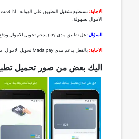
الاجابة:
الاموال بسهولة.
السؤال:
هل تطبيق مدى pay يدعم تحويل الاموال ودفع الفواتير؟
الاجابة:
بالفعل يدعم مدى Mada pay تحويل الاموال منها بشكل جيد ويمتاز بتحسين الكفاءة حيث ان البرنامج لايحتاج الي خبرة جيدة لانهو سهل.
اليك بعض من صور تحميل تطبيق 