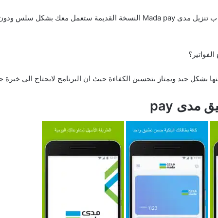
تستطيع تشغيل التطبيق علي الهواتف اذا قمت ب تنزيل مدى Mada pay النسخة ال
مدى pay