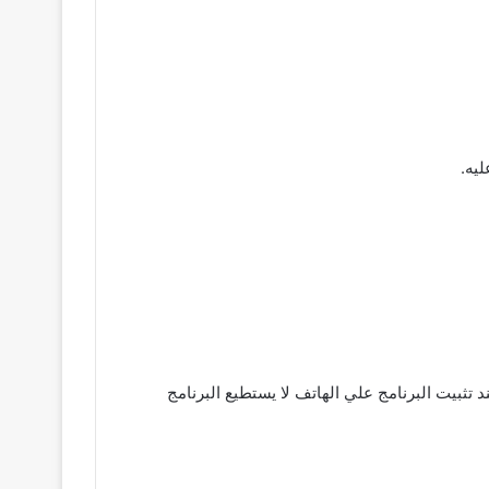
يلها بامان وعند تثبيت البرنامج علي الهاتف لا يستطيع البرنامج