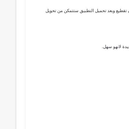
قديمة ستعمل معك بشكل سلس ودون تقطيع وبعد تحميل التطبيق ستتمكن من تحويل