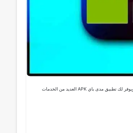
تطبيق مدى للاندرويد وللايفون 2026 اخر اصدار لكي تحصل علي وسيلة سهلة وامانه ومريحة لادارة معاملتك المالية بكل سهولة ويوفر لك تطبيق مدى باي APK العديد من الخدمات