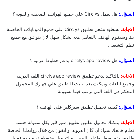
السؤال:
هل يعمل Circlys علي جميع الهواتف الضعيفة والقوية ؟
الاجابة:
تسطيع تشغل تطبيق Circlys علي جميع الموبايلات الخاصىة
بك وسيقوم الهاتف بالتعامل معه بشكل سهل لان يتوافق مع جميع
نظم التشغيل.
السؤال:
هل circlys app review يدعم خطوط عربيه ؟
الاجابة:
بالتاكيد يدعم تطبيق circlys app review اللغة العربية
وجميع اللغات ويمكنك بعد تثبيت التطبيق علي جهازك المحمول
التحكم في اللغة التي ترغب فيها بسهولة
السؤال:
كيفية تحميل تطبيق سيركليز علي الهاتف ؟
الاجابة:
يمكنك تحميل تطبيق تطبيق سيركليز بكل سهولة حسب
نظام هاتفك سواء ان كان اندرويد او ايفون من خلال روابطنا الخاصة
والموجودة اسفل واعلي المقال والتحميل بضغطة زر واحدة فقط