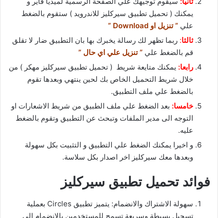
ثانيا:
سيقوم توجيهك علي الصفحة الرسمية لميديا فاير و
يمكنك ( تحميل تطبيق سيركليز للاندرويد ) ستقوم بالضغط
علي
” تنزيل او Download ”
ثالثا
:
ربما تظهر لك رسالة يخبرك بها بان التطبيق ضار لا تقلق
قم بالضغط علي
” تنزيل علي اي حال ”
رابعا:
يمكنك متايعة شريط ( تحميل تطبيق سيركليز مهكر ) من
خلال شريط التحميل الخاص بك لحين ينتهي وبعدها تقوم
بالضغط علي ملف التطبيق.
خامسا:
بعد الضغط علي ملف الطبيق من شريط الاشعارات او
التوجه الى مدير الملفات وتبحث عن التطبيق وتقوم بالضغط
عليه.
و اخيرا يمكنك الضغط علي التطبيق و التثبيت بكل سهولة
وبعدها معك سيركليز اخر اصدار بكل سلاسة.
فوائد تحميل تطبيق سيركليز
سهولة الاشتراك والانضمام: يتميز تطبيق Circles بعملية
تسجيل بسيطة وسريعة تسمح للمستخدمين بالانضمام الى