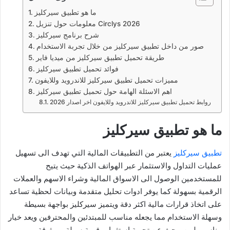
ما هو تطبيق سيركليز
معلومات حول تنزيل Circlys 2026
شرح برنامج سيركليز
صور من داخل تطبيق سيركليز من خلال تجربة الاستخدام
طريقة تحميل تطبيق سيركليز من ميديا فاير
فوائد تحميل تطبيق سيركليز
مميزات تحميل تطبيق سيركليز للاندرويد وللايفون
اهم الاسئلة الهامة حول تحميل تطبيق سيركليز
روابط تحميل تطبيق سيركليز للاندرويد وللايفون اخر اصدار 2026
ما هو تطبيق سيركليز
تطبيق سيركليز
يعتبر من التطبيقات المالية التي تهدف الى تسهيل
عمليات التداول والاستثمار عبر الهواتف الذكية حيث يتيح
للمستخدمين الوصول الى الاسواق المالية وشراء الاسهم والعملات
الرقمية بسهولة كما يوفر ادوات تحليل متقدمة وبيانات لحظية تساعد
على اتخاذ قرارات مالية اكثر دقة ويتميز سيركليز بواجهة بسيطة
وسهلة الاستخدام مما يجعله مناسب للمبتدئين والمحترفين ويعد خيار
مناسب لمن يبحث عن تجربة استثمار رقمية سهلة وموثوقة.