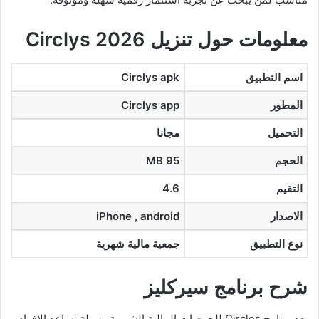
معلومات حول تنزيل Circlys 2026
اسم التطبيق
Circlys apk
المطور
Circlys app
التحميل
مجانا
الحجم
95 MB
التقيم
4.6
الاصدار
iPhone , android
نوع التطبيق
جمعية مالية شهرية
شرح برنامج سيركليز
يعد برنامج Circles للجمعيات المالية الشهرية وسيلة تساعد الافراد