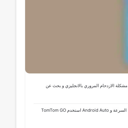
شكلة الازدحام المروري بالانجليزي و بحث عن
نظام تحديد المواقع العالمي (GPS) والخرائط غير المتصلة بالإنترنت القابلة للتنزيل وظروف الطريق في الوقت الفعلي وكاميرات السرعة و Android Auto استخدم TomTom GO