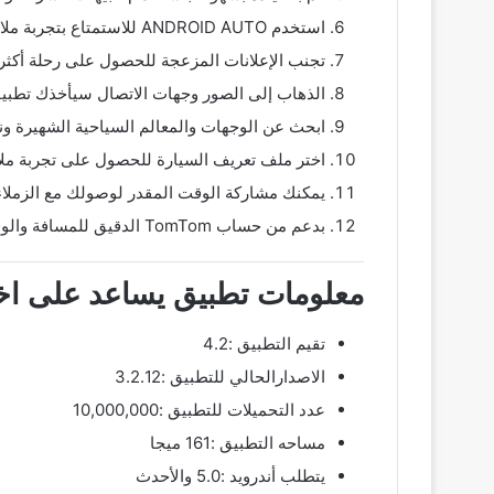
استخدم ANDROID AUTO للاستمتاع بتجربة ملاحة من الدرجة الأولى على شاشة سيارتك.
تجنب الإعلانات المزعجة للحصول على رحلة أكثر فع
الذهاب إلى الصور وجهات الاتصال سيأخذك تطبيق TomTom GO Navigation إلى موقع الصورة المحددة وعنوان جهة الاتصال المخزن على ا
ابحث عن الوجهات والمعالم السياحية الشهيرة ونقاط ا
اختر ملف تعريف السيارة للحصول على تجربة ملاح
يمكنك مشاركة الوقت المقدر لوصولك مع الزملاء و
بدعم من حساب TomTom الدقيق للمسافة والوقت ، ابحث عن طرق بديلة حول الاختناقات المرورية.
معلومات تطبيق يساعد على اخت
تقيم التطبيق :4.2
الاصدارالحالي للتطبيق :3.2.12
عدد التحميلات للتطبيق :10,000,000
مساحه التطبيق :161 ميجا
يتطلب أندرويد :5.0 والأحدث