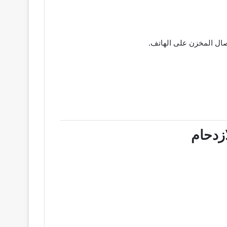
زدحام