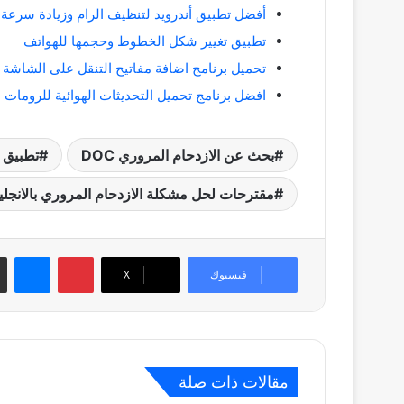
أفضل تطبيق أندرويد لتنظيف الرام وزيادة سرعة 
تطبيق تغيير شكل الخطوط وحجمها للهواتف
تحميل برنامج اضافة مفاتيح التنقل على الشاشة Button Savior
افضل برنامج تحميل التحديثات الهوائية للرومات ا
بحث عن الازدحام المروري DOC
تطبيق 
مقترحات لحل مشكلة الازدحام المروري بالانجل
بينتيريست
ماسنجر
فيسبوك
‫X
مقالات ذات صلة