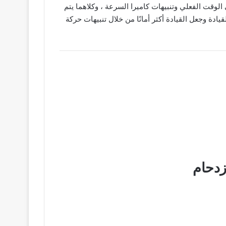
الوقت الفعلي وتنبيهات كاميرا السرعة ، وكلاهما يتم
ما في الوقت الفعلي. قم بالتثبيت الآن واستمتع بعرض تجريبي مجاني لمدة 30 يومًا استخدم TomTom Go Navigation للقيادة وجعل القيادة أكثر أمانًا من خلال تنبيهات حركة
زدحام