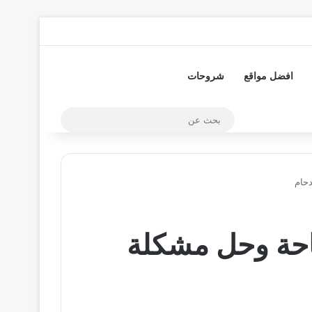
تسجيل الدخول
مقال عشوائي
إضافة عمود جا
افضل مواقع
شروحات
بحث
عن
دحام
احة وحل مشكلة