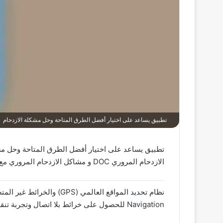
تطبيق يساعد على اختيار أفضل الطرق المتاحة وحل مشكلة الازدحام
تطبيق يساعد على اختيار أفضل الطرق المتاحة وحل مش
الازدحام المروري DOC و مشاكل الازدحام المروري مع تطبيق (‏TomTom GO Navigation‏) وسوف اقول بعض المعلومات عنه.
Navigation للحصول على خرائط بلا اتصال وتجربة تنقل عبر الإنترنت.