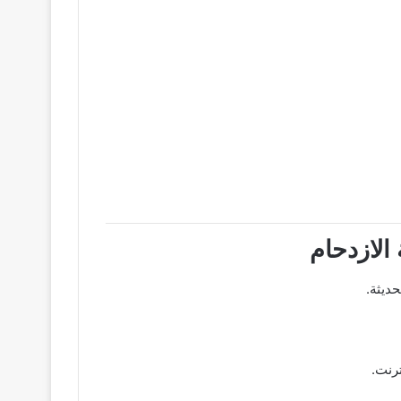
الازدحام
رنت.