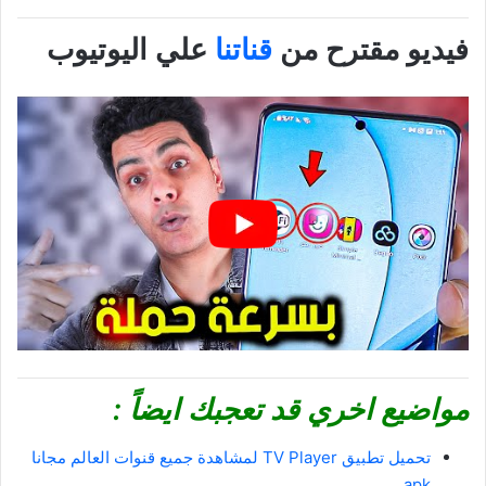
فيديو مقترح من
قناتنا
علي اليوتيوب
مواضيع اخري قد تعجبك ايضاً :
تحميل تطبيق TV Player لمشاهدة جميع قنوات العالم مجانا
apk