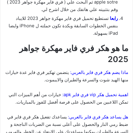
apple sotre ثم البحث علي ( فري فاير مهكرة جواهر 2023 )
وقم بتثبيته علي هاتفك من خلال اشرح لي.
رابعا
تستطيع تحميل فري فاير مهكرة جواهر 2023 للايباد
بنفس الخطوات السابقة وبكدة تكون حملته ل iPhone وايضا
iPad بسهولة.
ما هو هكر فري فاير مهكرة جواهر
2025
ماذا يضم هكر فري فاير بالعربي:
يتضمن تهكير فري فاير عدة خيارات
منها الهيد شوت والسرعة والطيران والايبموت.
اهمية تحميل هكر vip فري فاير apk:
خيارات من أهم الميزات التي
تمكن اللاعبين من الحصول على فرصة أفضل للفوز بالمباريات.
هل يساعد هكر فري فاير بالعربي:
يساعدك تفعيل هكر فري فاير في
ضبط رمي النار والحصول على أعلى نسبة من الضربات الناجحة و
السرعة والطيران يمكنها مساعدتك على الابتعاد عن الخطر والهروب