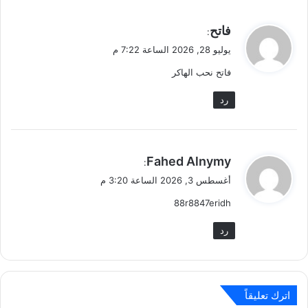
ي
فاتح
:
ق
يوليو 28, 2026 الساعة 7:22 م
و
فاتح نحب الهاكر
ل
رد
ي
Fahed Alnymy
:
ق
أغسطس 3, 2026 الساعة 3:20 م
و
88r8847eridh
ل
رد
اترك تعليقاً