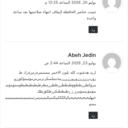
يوليو 20, 2026 الساعة 12:25 م
و
تثبيت عناصر الحافظة لإيقاف انتهاء صلاحيتها بعد ساعة
ل
واحدة
رد
ي
Abeh Jedin
:
ق
يوليو 23, 2026 الساعة 2:44 ص
و
اريد هدشوت كله بلون الاحمر مستىمرةرمرةرك ظ
ل
روردرزرزرزرورورزرزرزبنةتىننلسكرنرمرمرمؤممؤكؤرزو
مرؤكظررظظؤؤظيظظررظظررمظرظيظيظيظيظؤممؤمؤمي
مؤمؤيممؤمرز ز رظيظظبكررظكؤرظك
خيهلبخبخيححيحيحيكيككككييكثميكيميميمرننىنبنبيمبنبمميميميم
بمبم
رد