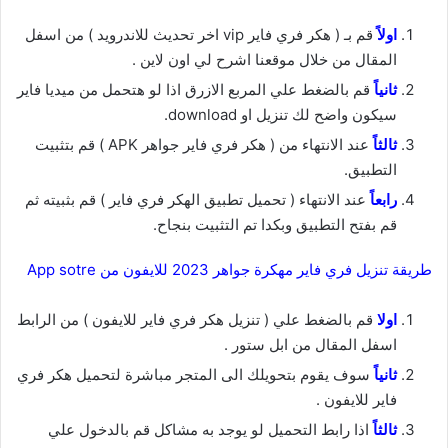
اولاً
قم بـ ( هكر فري فاير vip اخر تحديث للاندرويد ) من اسفل
المقال من خلال موقعنا اشرح لي اون لاين .
ثانياً
قم بالضغط علي المربع الازرق اذا لو هتحمل من ميديا فاير
سيكون واضح لك تنزيل او download.
ثالثاً
عند الانتهاء من ( هكر فري فاير جواهر APK ) قم بتثبيت
التطبيق.
رابعاً
عند الانتهاء ( تحميل تطبيق الهكر فري فاير ) قم بثبيته ثم
قم بفتح التطبيق وبكدا تم التثبيت بنجاح.
طريقة تنزيل فري فاير مهكرة جواهر 2023 للايفون من App sotre
اولا
قم بالضغط علي ( تنزيل هكر فري فاير للايفون ) من الرابط
اسفل المقال من ابل ستور .
ثانياً
سوف يقوم بتحويلك الى المتجر مباشرة لتحميل هكر فري
فاير للايفون .
ثالثاً
اذا رابط التحميل لو يوجد به مشاكل قم بالدخول علي