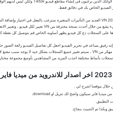
هو البرنامج المثالي لأولئك الذين يرغبون 
الفيديو الخاص بك في دقائق فقط.
التسجيلات مهمة ولها تأثيرات يوفر أحدث إصدار من VN 2023 العديد من التأثيرات المتغيرة سترغب بال
النقاط غير مقبولة أضف أغلفة رائعة لكل فيديو كل شيء يشع من 
اؤها على السجلات دع كل فيديو يظهر أسلوبه الخاص قم بتوصيل كل نقطة كم
V هو جهاز لتحرير الصور إنه رفيق يساعد في تحرير الفيديو اجعل كل تفاصيل الفيديو رائعة 
سلسلة كاملة من الوظائف المتغيرة فقط أحدث إصدار مهكر من VN ، سيتم تغيير جميع السجلات ب
ميديا فاير سيكون واضح لك تنزيل او download.