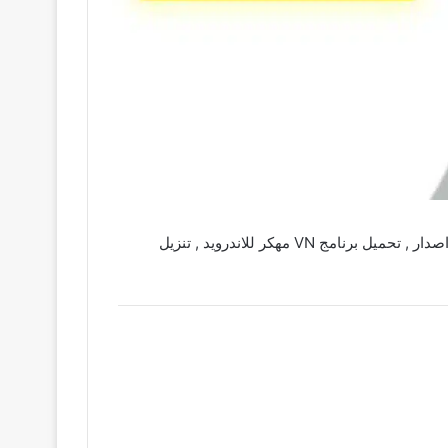
تحميل تطبيق vn مهكر 2023 اخر اصدار للاندرويد من ميديا فاير , تحميل برنامج VN للمونتاج مهكر , تحميل برنامج VN مهكر اخر اصدار , تحميل برنامج VN مهكر للاندرويد , تنزيل