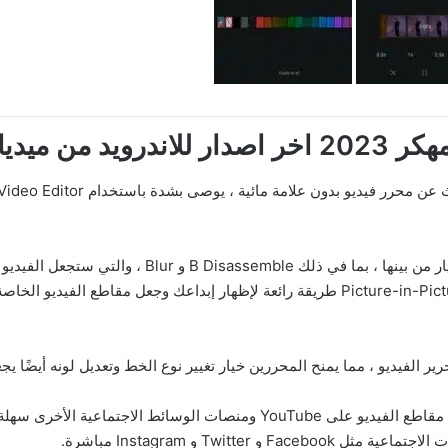
هناك أكثر من 9 أوضاع انتقال مدمجة للاختيار من بينه
للانتقالات بحيث لا تبدو مملة للغاية بالنسبة لك تعد Picture-in-Picture طريقة رائعة لإظهار 
ر الفيديو ، مما يمنح المحررين خيار تغيير نوع الخط وتعديل لونه أيضًا يجع
باستخدام VN Video Editor ، تكون مشاركة مقاطع الفيديو على YouTube وم
Twitte و Instagram مباشرة.