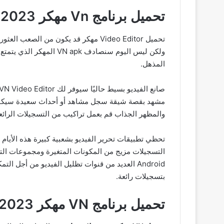
تحميل برنامج Vn مهكر 2023 بدون علامة مائية من ميديا فاير للاندرويد
ولكن ليس اليوم سنصادف 
المذهل.
والمظهر الجذاب قم بعمل تراكيب من التسجيلات الرائعة والصور معًا 
Android العديد من قنوات تظليل الفيديو من أج
بتسجيلات رائعة.
تحميل برنامج VN مهكر 2023 للأندرويد و للايفون أحدث اصدار