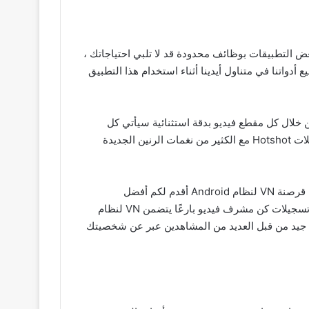
مهكر قد يكون من الصعب العثور على تطبيق تحرير فيديو مجاني وسهل الاستخدام لأجهزة Android تأتي بعض التطبيقات بوظائف محدودة قد لا تلبي احتياجاتك ،
دينا جميع أدواتنا في متناول أيدينا أثناء استخدام هذا التطبيق
قطع فيديو بنفسك من خلال كل مقطع فيديو بدقة استثنائية سيأتي كل
مشهد بقصة شيقة سجل مشاهد أو أحداث سعيدة سيكون محرر فيديو VN الذي تم اختراقه هو الأداة المناسبة لتعديل هذه التسجيلات Hotshot مع الكثير من نغمات الرنين الجديدة
تحظي تطبيقات تحرير الفيديو بشعبية كبيرة هذه الأيام يمكنك بلا شك تحديد تطبيق مغير الفيديو بنفسك سيكون أحد قراراتك حول قرصنة VN لنظام Android أقدم لكم أفضل
التسجيلات مزيج من المكونات المتغيرة ومجموعات التأثيرات اجعل كل تسجيل من تسجيلاتك يبدو مختلفًا اطلب من العملاء عمل تسجيلات كن مشرف فيديو بارعًا يتضمن VN لنظام
بشكل جيد من قبل العديد من المشاهدين عبر عن شخصيتك