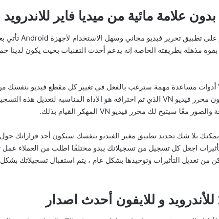
تحميل Video Editor 
VN apk المهكر الذي يتمتع بقوة مذهلة بطريقته الخاصة إنه يدعم أحدث التقنيات بحيث يكون ل
صانع الفيديو بسيط حاليًا سيوفر لك VN Video Editor أدوات مساعدة مهمة سترغب بالفعل في تغيير كل م
سيتيح لك محرر فيديو VN المهكر القيام بذلك.
ل التمكن من تعديل التأثيرات وتوحيدها بشكل عام ، يتم استقبال تسجيلاتك 