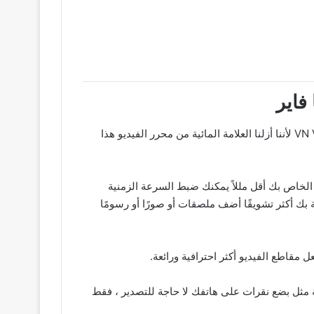
إذا كنت محرر فيديو محترفًا وتبحث عن محرر فيديو بدون علامة مائية ، يوصى بشدة باستخدام VN Video Editor لأننا أزلنا العلامة المائية من محرر الفيديو هذا
ا ، بما في ذلك B Disassemble و Blur ، والتي ستجعل الفيديو الخاص بك أقل مللاً يمكنك ضبط السرعة الزمنية
إبداعك وجعل مقاطع الفيديو الخاصة بك أكثر تشويقًا أضف ملصقات أو صورًا أو رسومًا
ل مقاطع الفيديو أكثر احترافية ورائعة.
نصات الوسائط الاجتماعية الأخرى سهلة مثل بضع نقرات على هاتفك لا حاجة للتصدير ، فقط