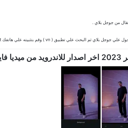
قال من جوجل بلاي .
م البحث علي تطبيق ( vn ) وقم بتثبيته علي هاتفك eshrahle.net.