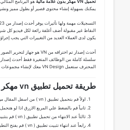
تحميل VN مهكر بدون علامة مائية
يمكنك بسهولة إنشاء محتوى قصير أو بطول مميز ونشر 
يكون لدى العملاء العديد من التغييرات التي يجب إجر
أحدث إصدار تم اختراقه من N
المحترف ستعمل VN Design معك لإنشاء مجموعات سجلات بأنماط مختلفة اجذب المزيد من المشاهدين بأوسع مجموعة مختارة من المواد المسجلة.
طريقة تحميل تطبيق vn مهكر 2023 اخر اصدار للاندرويد من ميديا فاير
اولاً قم بتحميل تطبيق ( vn ) من اسفل المقال من خلال موقعنا اشرح لي .
ثانياً قم بالضغط علي المربع الازرق اذا لو هتحمل من 
ثالثاً عند الانتهاء من تحميل تطبيق ( vn ) قم بتثبيت التطبيق.
رابعاً عند انتهاء تثبيت تطبيق ( vn ) قم بفتح التطبيق وبكدا تم التثبيت بنجاح.