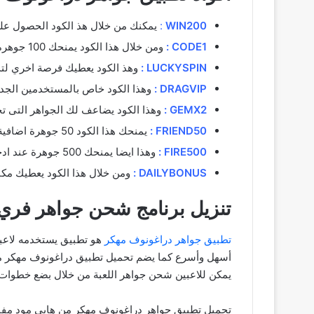
WIN200
:
يمكنك من خلال هذ الكود الحصول علي 200 جوهرة عند استخدامه لاول 
CODE1 :
ومن خلال هذا الكود يمنحك 100 جوهرة عند ادخالة من خلال التطبيق.
LUCKYSPIN :
وهذ الكود يعطيك فرصة اخري لتد
DRAGVIP :
وهذا الكود خاص بالمستخدمين الجدد ويعطيك
GEMX2 :
وهذا الكود يضاعف لك الجواهر التى ت
FRIEND50 :
يمنحك هذا الكود 50 جوهرة اضافية عند دعوة صديق.
FIRE500 :
وهذا ايضا يمنحك 500 جوهرة عند ادخاله لمرة واحدة.
DAILYBONUS :
ومن خلال هذا الكود يعطيك مكافات ي
تنزيل برنامج شحن جواهر فري ف
تطبيق جواهر دراغونوف مهكر
هو تطبيق يستخدمه لاعبو
أسهل وأسرع كما يضم تحميل تطبيق دراغونوف مهكر من م
يمكن للاعبين شحن جواهر اللعبة من خلال بضع خطوات
تحميل تطبيق جواهر دراغونوف مهكر من هابي مود مفيد 