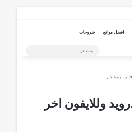
تسجيل الدخول
مقال عشوائي
إضافة عمود جا
افضل مواقع
شروحات
بحث
عن
بنك الائتمان العسكري apk للاندرويد وللايفون اخر