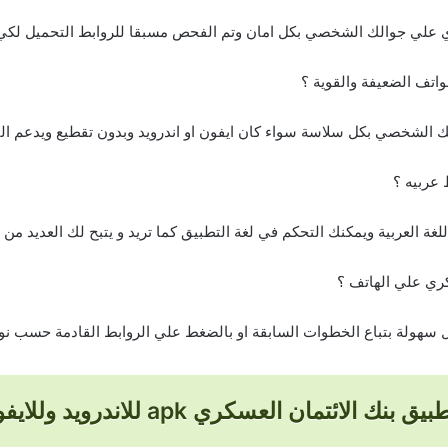
ري علي جوالك الشخصي بكل امان وتم الفحص مسبقا للروابط التحميل لكي ي
اتف الضعيفة والقوية ؟
ك الشخصي بكل سلاسة سواء كان ايفون او اندرويد وبدون تقطيع ويدعم ال
عربيه ؟
اللغة العربية ويمكنك التحكم في لغة التطبيق كما تريد و يتبح لك العديد 
كري علي الهاتف ؟
 سهولة بتباع الخطوات السابقة او بالضغط علي الروابط القادمة حسب نوع 
مان العسكري apk للاندرويد وللايفون اخر اصدار 2026