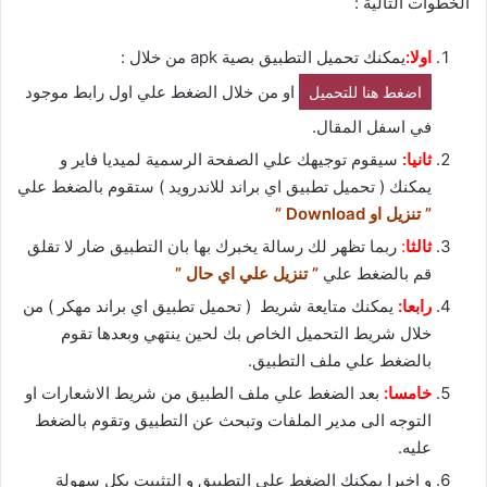
الخطوات التالية :
اولا:
يمكنك تحميل التطبيق بصية apk من خلال :
او من خلال الضغط علي اول رابط موجود
اضغط هنا للتحميل
في اسفل المقال.
ثانيا:
سيقوم توجيهك علي الصفحة الرسمية لميديا فاير و
يمكنك ( تحميل تطبيق اي براند للاندرويد ) ستقوم بالضغط علي
” تنزيل او Download ”
ثالثا
:
ربما تظهر لك رسالة يخبرك بها بان التطبيق ضار لا تقلق
قم بالضغط علي
” تنزيل علي اي حال ”
رابعا:
يمكنك متايعة شريط ( تحميل تطبيق اي براند مهكر ) من
خلال شريط التحميل الخاص بك لحين ينتهي وبعدها تقوم
بالضغط علي ملف التطبيق.
خامسا:
بعد الضغط علي ملف الطبيق من شريط الاشعارات او
التوجه الى مدير الملفات وتبحث عن التطبيق وتقوم بالضغط
عليه.
و اخيرا يمكنك الضغط علي التطبيق و التثبيت بكل سهولة