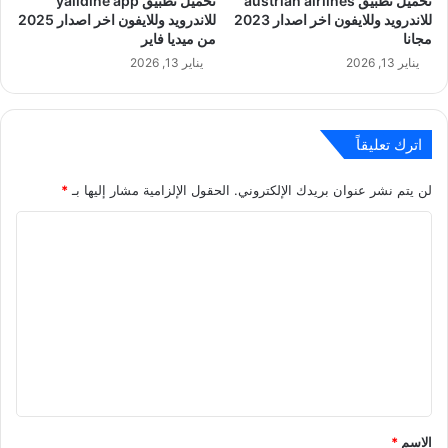
تحميل تطبيق austrian airlines
تحميل تطبيق yalidine app
للاندرويد وللايفون اخر اصدار 2023
للاندرويد وللايفون اخر اصدار 2025
مجانا
من ميديا فاير
يناير 13, 2026
يناير 13, 2026
اترك تعليقاً
لن يتم نشر عنوان بريدك الإلكتروني.
الحقول الإلزامية مشار إليها بـ
*
ا
ل
ت
ع
ل
ي
ق
*
الاسم
*