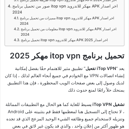
صور من تحميل برنامج itop vpn مهكر للاندرويد APK اخر اصدار
2024
مميزات من تحميل برنامج itop vpn مهكر للاندرويد APK اخر اصدار
2024
معلومات من تحميل برنامج itop vpn مهكر للاندرويد APK اخر اصدار
2024
تحميل برنامج itop vpn مهكر للاندرويد APK اخر اصدار 2025
تحميل برنامج itop vpn مهكر 2025
يعد “
iTop VPN تفعيل
” تطبيق مثير للاهتمام حقًا بفضل إمكانية
إنشاء اتصالات VPN مع الخوادم في جميع أنحاء العالم لذلك ، إذا كان
لديك وصول إلى بعض صفحات الويب المحظورة ، فإن هذا التطبيق
يمنحك حلاً رائعًا لمنع حدوث ذلك
تشغيل iTop VPN ب
سيط للغاية كما هو الحال مع التطبيقات المماثلة
، لا تحتاج إلى التسجيل هنا لمعظمها فقط قم بتثبيته على Android
وتنزيله لاستخدام جميع وظائفه الشيء الوحيد المزعج الذي قد تجده
هو ظهور أكثر من إعلان واحد ، والذي قد يكون غير لائق في بعض