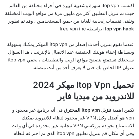
اكتسب itop vpn شهرة وشعبية كبيرة في أجزاء مختلفة من العالم
حيث تم تنزيل التطبيق أكثر من مليون مرة من مواقع الويب المختلفة
وتلقى تقييمات إيجابية للغاية من جميع المستخدمين ، وقد تم تطوير
itop vpn hack
بواسطة free vpn inc.
عندما تقوم بتنزيل أحدث إصدار من itop vpn المهكر يمكنك بسهولة
وببساطة إخفاء هويتك الحقيقية عند الاتصال بالإنترنت ، هذا السؤال
سيجعلك تستمتع بتصفح مواقع الويب والتطبيقات ، يخفي itop vpn
عنوان IP الخاص بك حتى لا يعرف أحد من أنت متصلة.
تحميل Itop Vpn مهكر 2024
للاندرويد من ميديا فاير
تكمن أهمية
تنزيل itop vpn المخترق
في أنه برنامج غير محدود و
vpn هو أفضل وكيل VPN غير محدود لنظام للاندرويد يمكنك
الاستمتاع بخوادم بروكسي VPN مجانية غير محدودة في أي وقت
وفي أي مكان قم بتنزيل تطبيق itop vpn الذي تم اختراقه لنظام