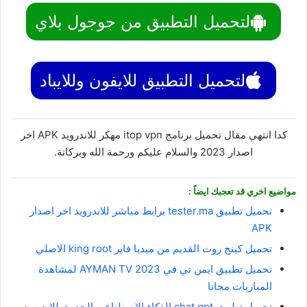
لتحميل التطبيق من جوجول بلاي
لتحميل التطبيق للايفون وللايباد
كدا انتهي مقال تحميل برنامج itop vpn مهكر للاندرويد APK اخر
اصدار 2023 والسلام عليكم ورحمة الله وبركاتة.
مواضيع اخري قد تعجبك ايضاً :
تحميل تطبيق tester.ma برابط مباشر للاندرويد اخر اصدار
APK
تحميل كينج روت القديم من ميديا فاير king root الاصلي
تحميل تطبيق ايمن تي في AYMAN TV 2023 لمشاهدة
المباريات مجانا
تحميل تطبيق chat gpt الذكاء الاصطناعي الحديث للاندرويد