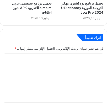
تحميل برنامج يو دكشنري مهكر
تحميل برنامج سمسمي عربي
الترجمة الفورية U Dictionary
simsim للاندرويد APK بدون
Pro 2024 مجانا
اعلانات
يناير 13, 2026
يناير 13, 2026
اترك تعليقاً
لن يتم نشر عنوان بريدك الإلكتروني.
الحقول الإلزامية مشار إليها بـ
*
ا
ل
ت
ع
ل
ي
ق