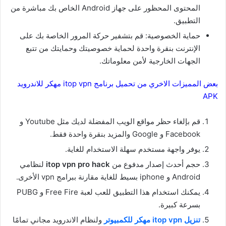
المحتوى المحظور على جهاز Android الخاص بك مباشرة من
التطبيق.
حماية الخصوصية: قم بتشفير حركة المرور الخاصة بك على
الإنترنت بنقرة واحدة لحماية خصوصيتك وحمايتك من تتبع
الجهات الخارجية لأمن معلوماتك.
بعض المميزات الاخري من تحميل برنامج itop vpn مهكر للاندرويد
APK
قم بإلغاء حظر مواقع الويب المفضلة لديك مثل Youtube و
Facebook و Google والمزيد بنقرة واحدة فقط.
يوفر واجهة مستخدم سهلة الاستخدام للغاية.
حجم أحدث إصدار مدفوع من
itop vpn pro hack
لنظامي
Android و iphone بسيط للغاية مقارنة ببرامج vpn الأخرى.
يمكنك استخدام هذا التطبيق للعب لعبة Free Fire و PUBG
بسرعة كبيرة.
تنزيل itop vpn مهكر للكمبيوتر
ولنظام الاندرويد مجاني تمامًا