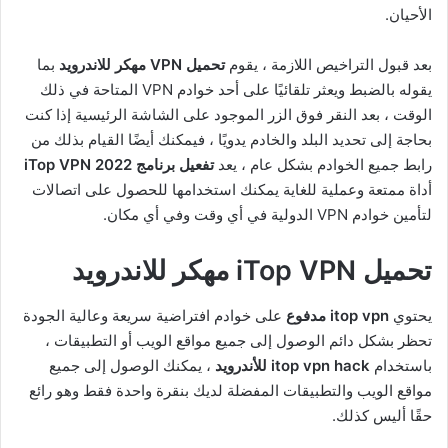
الأحيان.
بعد قبول التراخيص اللازمة ، يقوم
تحميل VPN مهكر للاندرويد
بما
يقوله بالضبط ويعثر تلقائيًا على أحد خوادم VPN المتاحة في ذلك
الوقت ، بعد النقر فوق الزر الموجود على الشاشة الرئيسية إذا كنت
بحاجة إلى تحديد البلد والخادم يدويًا ، فيمكنك أيضًا القيام بذلك من
رابط جميع الخوادم بشكل عام ، يعد
تفعيل برنامج iTop VPN 2022
أداة ممتعة وعملية للغاية يمكنك استخدامها للحصول على اتصالات
لتأمين خوادم VPN الدولية في أي وقت وفي أي مكان.
تحميل iTop VPN مهكر للاندرويد
يحتوي
itop vpn مدفوع
على خوادم افتراضية سريعة وعالية الجودة
تحظر بشكل دائم الوصول إلى جميع مواقع الويب أو التطبيقات ،
باستخدام
itop vpn hack للأندرويد
، يمكنك الوصول إلى جميع
مواقع الويب والتطبيقات المفضلة لديك بنقرة واحدة فقط وهو رائع
حقًا أليس كذلك.