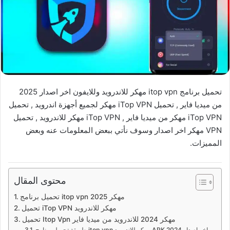
تحميل برنامج itop vpn مهكر للاندرويد وللايفون اخر اصدار 2025
من ميديا فاير , تحميل iTop VPN مهكر لجميع أجهزة اندرويد , تحميل
iTop VPN مهكر من ميديا فاير , iTop VPN مهكر للاندرويد , تحميل
VPN مهكر اخر اصدار وسوف نأتي ببعض المعلومات عنه وبعض
المميزات.
محتوى المقال
تحميل برنامج itop vpn مهكر 2025
تحميل iTop VPN مهكر للاندرويد
تحميل Itop Vpn مهكر 2024 للاندرويد من ميديا فاير
طريقة تحميل برنامج itop vpn مهكر للاندرويد APK اخر اصدار 2024