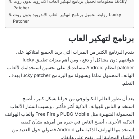
معلومات تحميل برنامج لتهكير العاب الاندرويد بدون روت Lucky
Patcher
روابط تحميل برنامج لتهكير العاب الاندرويد بدون روت Lucky
Patcher
برنامج لتهكير العاب
يقدم البرنامج الكثير من الميزات التي يريد الجميع امتلاكها على
هواتفهم دون مشاكل أو دفع ، ومن أهم ميزات تطبيق lucky
patcher لنظام Android مساعدتك على تحسين استخدامك لألعاب
الهاتف المحمول تمامًا وبسهولة مع البرنامج lucky patcher بهدف
التعلم.
بعد أن تطور العالم التكنولوجي من حولنا بشكل كبير ، أصبح
استخدام الناس للهواتف الذكية أكثر فأكثر ، وبسبب انتشار الألعاب
المحمولة الشهيرة مثل PUBG Mobile و Free Fire وألعاب الهواتف
الذكية الأخرى ، أصبح الناس في حيرة من أمرهم بشأن كيفية
استخدامها الهواتف الذكية على Android فضولي حول العديد من
الأشياء المجانية التي تفتح على هاتفك.